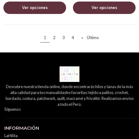
Ver opciones
Ver opciones
1
2
3
4
»
Último
Descubre nuestra tienda online, donde encontrarás hilos y lanas de la más
alta calidad para tus manualidades favoritas: tejido a palitos, crochet,
bordado, costura, patchwork, quilt, macramé y frivolité. Realizamos envíos
a todo el Perú.
Síguenos
INFORMACIÓN
LaHilita