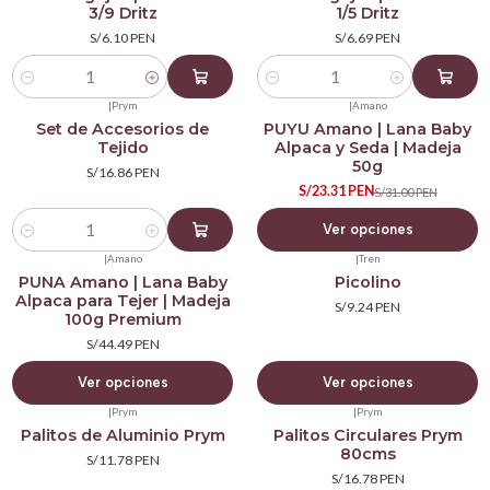
3/9 Dritz
1/5 Dritz
S/6.10 PEN
S/6.69 PEN
Cantidad
Cantidad
|
Prym
|
Amano
-25%
Set de Accesorios de
PUYU Amano | Lana Baby
OFF
Tejido
Alpaca y Seda | Madeja
50g
S/16.86 PEN
S/23.31 PEN
S/31.00 PEN
Ver opciones
Cantidad
|
Amano
|
Tren
PUNA Amano | Lana Baby
Picolino
Alpaca para Tejer | Madeja
S/9.24 PEN
100g Premium
S/44.49 PEN
Ver opciones
Ver opciones
|
Prym
|
Prym
Palitos de Aluminio Prym
Palitos Circulares Prym
80cms
S/11.78 PEN
S/16.78 PEN