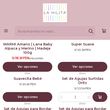
Productos
Filtros
|
Amano
|
Tren
-7%
WARMI Amano | Lana Baby
Super Suave
OFF
Alpaca y Merino | Madeja
S/10.34 PEN
100g
S/38.14 PEN
S/41.10 PEN
Ver opciones
Ver opciones
|
Tren
|
Dritz
Suavecita Bebé
Set de Agujas Surtidas
Dritz
S/10.42 PEN
S/13.56 PEN
Ver opciones
Cantidad
|
Dritz
|
Dritz
Set de Agujas para Bordar
Set de Agujas para Bordar