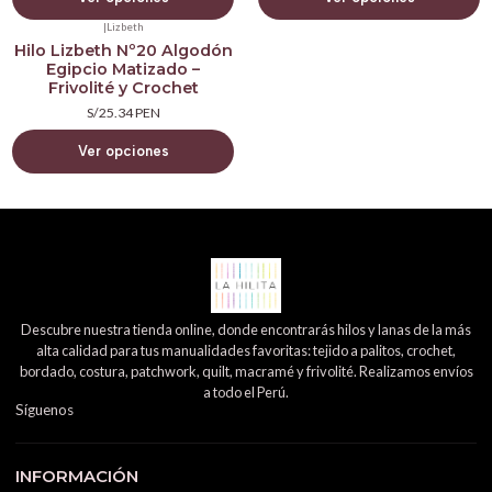
|
Lizbeth
Hilo Lizbeth Nº20 Algodón
Egipcio Matizado –
Frivolité y Crochet
S/25.34 PEN
Ver opciones
Descubre nuestra tienda online, donde encontrarás hilos y lanas de la más
alta calidad para tus manualidades favoritas: tejido a palitos, crochet,
bordado, costura, patchwork, quilt, macramé y frivolité. Realizamos envíos
a todo el Perú.
Síguenos
INFORMACIÓN