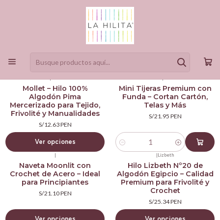
Frivolité
Filtros
|
Tren
4093
|
Lizbeth
Mollet – Hilo 100%
Mini Tijeras Premium con
Algodón Pima
Funda – Cortan Cartón,
Mercerizado para Tejido,
Telas y Más
Frivolité y Manualidades
S/21.95 PEN
S/12.63 PEN
Ver opciones
Cantidad
|
|
Lizbeth
Naveta Moonlit con
Hilo Lizbeth Nº20 de
Crochet de Acero – Ideal
Algodón Egipcio – Calidad
para Principiantes
Premium para Frivolité y
Crochet
S/21.10 PEN
S/25.34 PEN
Ver opciones
Ver opciones