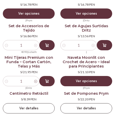
S/16.78 PEN
S/16.78 PEN
Ver opciones
Ver opciones
|
Prym
|
Dritz
Set de Accesorios de
Set de Agujas Surtidas
Tejido
Dritz
S/16.86 PEN
S/13.56 PEN
Cantidad
Cantidad
4093
|
Lizbeth
|
Mini Tijeras Premium con
Naveta Moonlit con
Funda – Cortan Cartón,
Crochet de Acero – Ideal
Telas y Más
para Principiantes
S/21.95 PEN
S/21.10 PEN
Ver opciones
Cantidad
|
Dritz
|
Prym
Agotado
Agotado
Centímetro Retráctil
Set de Pompones Prym
S/8.39 PEN
S/22.20 PEN
Ver detalles
Ver detalles