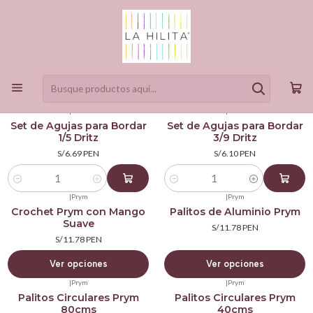
Accesorios
Filtros
|
Dritz
|
Dritz
Set de Agujas para Bordar
Set de Agujas para Bordar
1/5 Dritz
3/9 Dritz
S/6.69 PEN
S/6.10 PEN
Cantidad
Cantidad
|
Prym
|
Prym
Crochet Prym con Mango
Palitos de Aluminio Prym
Suave
S/11.78 PEN
S/11.78 PEN
Ver opciones
Ver opciones
|
Prym
|
Prym
Palitos Circulares Prym
Palitos Circulares Prym
80cms
40cms