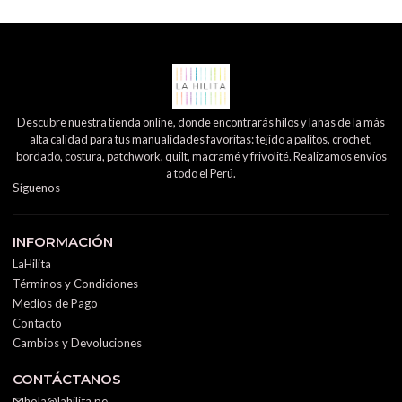
Descubre nuestra tienda online, donde encontrarás hilos y lanas de la más
alta calidad para tus manualidades favoritas: tejido a palitos, crochet,
bordado, costura, patchwork, quilt, macramé y frivolité. Realizamos envíos
a todo el Perú.
Síguenos
INFORMACIÓN
LaHilita
Términos y Condiciones
Medios de Pago
Contacto
Cambios y Devoluciones
CONTÁCTANOS
hola@lahilita.pe