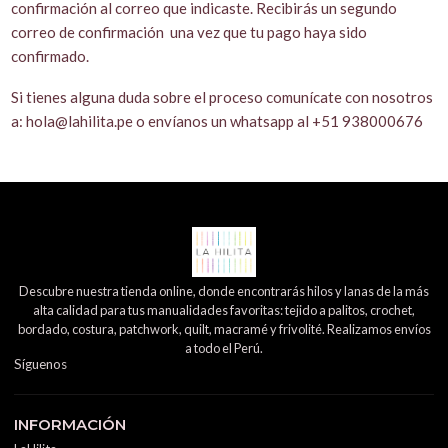
confirmación al correo que indicaste. Recibirás un segundo
correo de confirmación una vez que tu pago haya sido
confirmado.
Si tienes alguna duda sobre el proceso comunícate con nosotros
a: hola@lahilita.pe o envíanos un whatsapp al +51 938000676
Descubre nuestra tienda online, donde encontrarás hilos y lanas de la más
alta calidad para tus manualidades favoritas: tejido a palitos, crochet,
bordado, costura, patchwork, quilt, macramé y frivolité. Realizamos envíos
a todo el Perú.
Síguenos
INFORMACIÓN