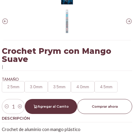
Crochet Prym con Mango
Suave
|
TAMAÑO
2.5mm
3.0mm
3.5mm
4.0mm
4.5mm
Agregar al Carrito
Comprar ahora
Cantidad
DESCRIPCIÓN
Crochet de aluminio con mango plástico