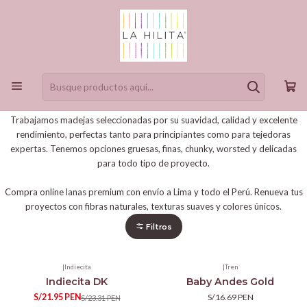
Lanas
Descubre nuestra colección de lanas para tejer en Perú, ideales para
palitos y crochet. Encuentra lanas de alpaca, baby alpaca, merino y fibras
premium para crear sweaters, chalecos, bufandas, amigurumis y más.
Trabajamos madejas seleccionadas por su suavidad, calidad y excelente
rendimiento, perfectas tanto para principiantes como para tejedoras
expertas. Tenemos opciones gruesas, finas, chunky, worsted y delicadas
para todo tipo de proyecto.
Compra online lanas premium con envío a Lima y todo el Perú. Renueva tus
proyectos con fibras naturales, texturas suaves y colores únicos.
Filtros
|
Indiecita
|
Tren
-6%
Indiecita DK
Baby Andes Gold
OFF
S/21.95 PEN
S/16.69 PEN
S/23.31 PEN