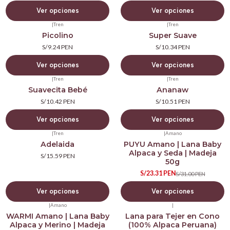
Ver opciones
Ver opciones
|
Tren
|
Tren
Picolino
Super Suave
S/9.24 PEN
S/10.34 PEN
Ver opciones
Ver opciones
|
Tren
|
Tren
Suavecita Bebé
Ananaw
S/10.42 PEN
S/10.51 PEN
Ver opciones
Ver opciones
|
Tren
|
Amano
-25%
Adelaida
PUYU Amano | Lana Baby
OFF
Alpaca y Seda | Madeja
S/15.59 PEN
50g
S/23.31 PEN
S/31.00 PEN
Ver opciones
Ver opciones
|
Amano
|
-7%
WARMI Amano | Lana Baby
Lana para Tejer en Cono
OFF
Alpaca y Merino | Madeja
(100% Alpaca Peruana)