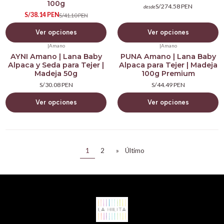
100g
S/274.58 PEN
desde
S/38.14 PEN
S/41.10 PEN
Ver opciones
Ver opciones
|
Amano
|
Amano
AYNI Amano | Lana Baby
PUNA Amano | Lana Baby
Alpaca y Seda para Tejer |
Alpaca para Tejer | Madeja
Madeja 50g
100g Premium
S/30.08 PEN
S/44.49 PEN
Ver opciones
Ver opciones
1
2
»
Último