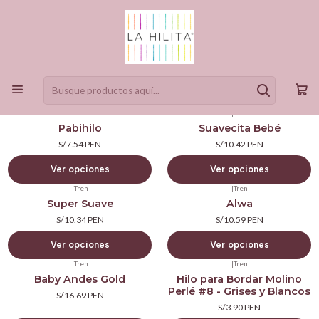
Productos
Filtros
|
Tren
|
Tren
Pabihilo
Suavecita Bebé
S/7.54 PEN
S/10.42 PEN
Ver opciones
Ver opciones
|
Tren
|
Tren
Super Suave
Alwa
S/10.34 PEN
S/10.59 PEN
Ver opciones
Ver opciones
|
Tren
|
Tren
Baby Andes Gold
Hilo para Bordar Molino
Perlé #8 - Grises y Blancos
S/16.69 PEN
S/3.90 PEN