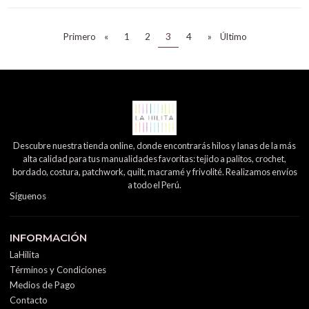
Primero
«
1
2
3
4
»
Último
Descubre nuestra tienda online, donde encontrarás hilos y lanas de la más
alta calidad para tus manualidades favoritas: tejido a palitos, crochet,
bordado, costura, patchwork, quilt, macramé y frivolité. Realizamos envíos
a todo el Perú.
Síguenos
INFORMACIÓN
LaHilita
Términos y Condiciones
Medios de Pago
Contacto