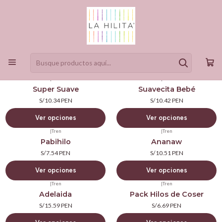
Manualidades
Filtros
|
Tren
|
Tren
Super Suave
Suavecita Bebé
S/10.34 PEN
S/10.42 PEN
Ver opciones
Ver opciones
|
Tren
|
Tren
Pabihilo
Ananaw
S/7.54 PEN
S/10.51 PEN
Ver opciones
Ver opciones
|
Tren
|
Tren
Adelaida
Pack Hilos de Coser
S/15.59 PEN
S/6.69 PEN