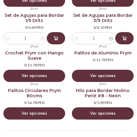
Ver opciones
Ver opciones
|
Dritz
|
Dritz
Set de Agujas para Bordar
Set de Agujas para Bordar
1/5 Dritz
3/9 Dritz
S/6.69 PEN
S/6.10 PEN
Cantidad
Cantidad
|
Prym
|
Prym
Crochet Prym con Mango
Palitos de Aluminio Prym
Suave
S/11.78 PEN
S/11.78 PEN
Ver opciones
Ver opciones
|
Prym
|
Tren
Palitos Circulares Prym
Hilo para Bordar Molino
80cms
Perlé #8 - Neón
S/16.78 PEN
S/3.90 PEN
Ver opciones
Ver opciones