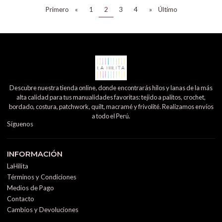
Primero
«
1
2
3
4
»
Último
Descubre nuestra tienda online, donde encontrarás hilos y lanas de la más
alta calidad para tus manualidades favoritas: tejido a palitos, crochet,
bordado, costura, patchwork, quilt, macramé y frivolité. Realizamos envíos
a todo el Perú.
Síguenos
INFORMACIÓN
LaHilita
Términos y Condiciones
Medios de Pago
Contacto
Cambios y Devoluciones